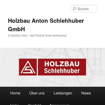
Zum
primären
Such
Inhalt
springen
Holzbau Anton Schlehhuber
GmbH
In Sachen Holz – der Partner Ihres Vertrauens
Hauptmenü
Home
Über uns
Leistungen
News