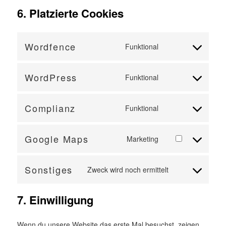
6. Platzierte Cookies
Wordfence
Funktional
Consent
to
service
WordPress
Funktional
Consent
wordfence
to
service
Complianz
Funktional
Consent
wordpress
to
service
Google Maps
Marketing
Consent
complianz
to
service
Sonstiges
Zweck wird noch ermittelt
Consent
google-
to
maps
7. Einwilligung
service
sonstiges
Wenn du unsere Website das erste Mal besuchst, zeigen