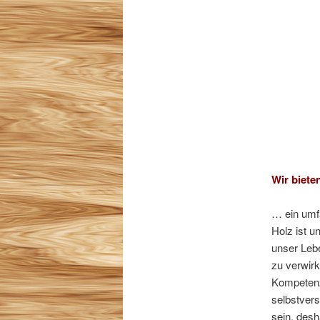
Wir biet
… ein umf
Holz ist u
unser Lebe
zu verwirk
Kompetenz,
selbstvers
sein, desh