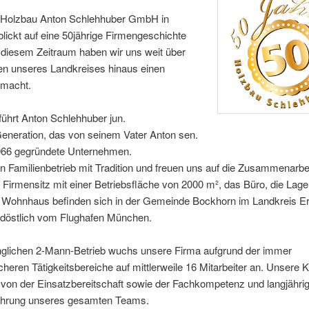
 Holzbau Anton Schlehhuber GmbH in
ickt auf eine 50jährige Firmengeschichte
 diesem Zeitraum haben wir uns weit über
en unseres Landkreises hinaus einen
macht.
 führt Anton Schlehhuber jun.
Generation, das von seinem Vater Anton sen.
966 gegründete Unternehmen.
in Familienbetrieb mit Tradition und freuen uns auf die Zusammenarbei
 Firmensitz mit einer Betriebsfläche von 2000 m², das Büro, die La
 Wohnhaus befinden sich in der Gemeinde Bockhorn im Landkreis Er
üdöstlich vom Flughafen München.
glichen 2-Mann-Betrieb wuchs unsere Firma aufgrund der immer
heren Tätigkeitsbereiche auf mittlerweile 16 Mitarbeiter an. Unsere
n von der Einsatzbereitschaft sowie der Fachkompetenz und langjähri
ahrung unseres gesamten Teams.