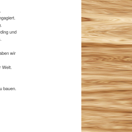
.
gagiert.
.
rding und
.
aben wir
 Welt.
zu bauen.