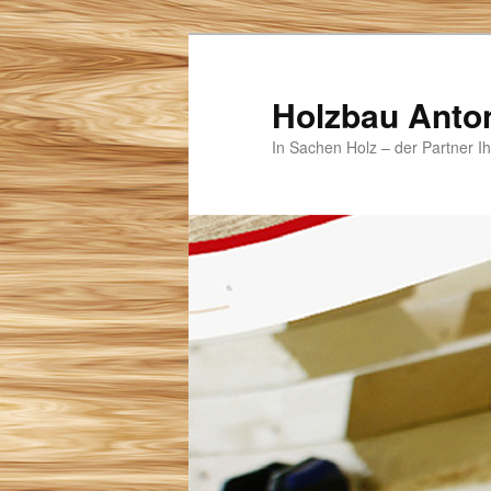
Zum
primären
Inhalt
Holzbau Anto
springen
In Sachen Holz – der Partner I