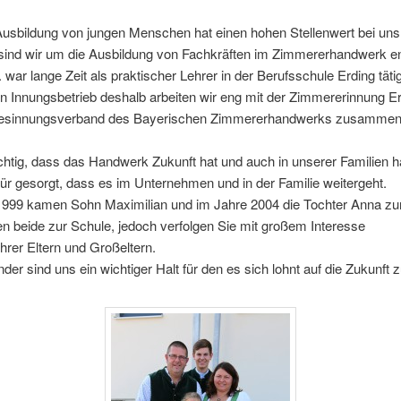
Ausbildung von jungen Menschen hat einen hohen Stellenwert bei uns
 sind wir um die Ausbildung von Fachkräften im Zimmererhandwerk en
 war lange Zeit als praktischer Lehrer in der Berufsschule Erding tätig
in Innungsbetrieb deshalb arbeiten wir eng mit der Zimmererinnung E
esinnungsverband des Bayerischen Zimmererhandwerks zusammen
chtig, dass das Handwerk Zukunft hat und auch in unserer Familien h
für gesorgt, dass es im Unternehmen und in der Familie weitergeht.
1999 kamen Sohn Maximilian und im Jahre 2004 die Tochter Anna zur
 beide zur Schule, jedoch verfolgen Sie mit großem Interesse
 ihrer Eltern und Großeltern.
der sind uns ein wichtiger Halt für den es sich lohnt auf die Zukunft 