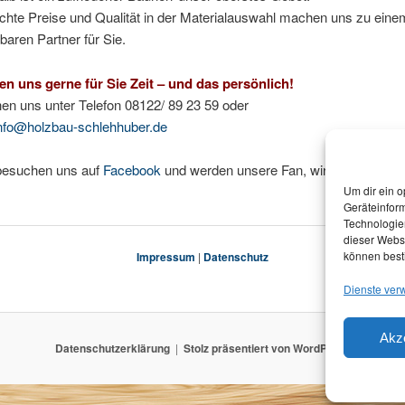
chte Preise und Qualität in der Materialauswahl machen uns zu eine
baren Partner für Sie.
n uns gerne für Sie Zeit – und das persönlich!
hen uns unter Telefon 08122/ 89 23 59 oder
nfo@holzbau-schlehhuber.de
besuchen uns auf
Facebook
und werden unsere Fan, wir würden uns 
Um dir ein o
Geräteinfor
Technologien
dieser Websi
können best
Impressum
|
Datenschutz
Dienste ver
Akz
Datenschutzerklärung
Stolz präsentiert von WordPress