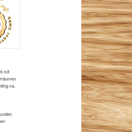
t mit
gerräumen
ding ca.
 Kunden
gen