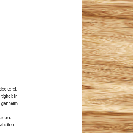
deckerei.
tigkeit in
Eigenheim
ür uns
Arbeiten