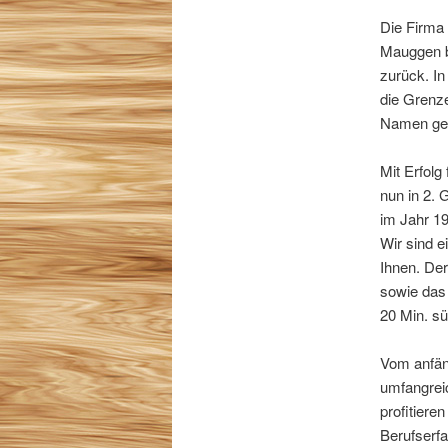
Die Firma
Mauggen bl
zurück. In
die Grenz
Namen ge
Mit Erfolg
nun in 2. 
im Jahr 1
Wir sind e
Ihnen. Der
sowie das
20 Min. s
Vom anfän
umfangreic
profitiere
Berufserf