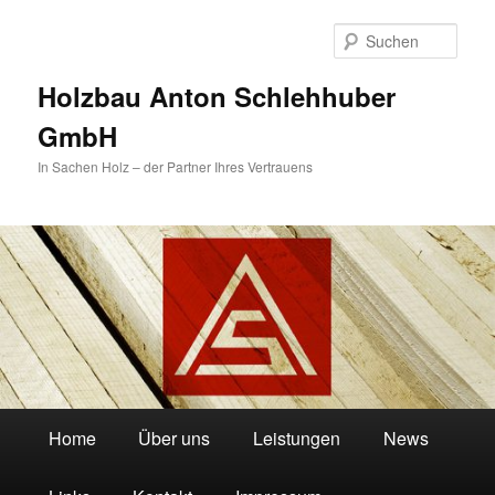
Zum
primären
Such
Inhalt
springen
Holzbau Anton Schlehhuber
GmbH
In Sachen Holz – der Partner Ihres Vertrauens
Hauptmenü
Home
Über uns
Leistungen
News