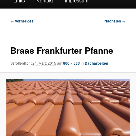
Links
Kontakt
Impressum
Bilder-
← Vorheriges
Nächstes →
Navigation
Braas Frankfurter Pfanne
Veröffentlicht
24. März 2015
am
800 × 533
in
Dacharbeiten