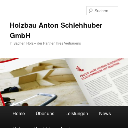
Zum
primären
Such
Inhalt
springen
Holzbau Anton Schlehhuber
GmbH
In Sachen Holz – der Partner Ihres Vertrauens
Hauptmenü
Home
Über uns
Leistungen
News