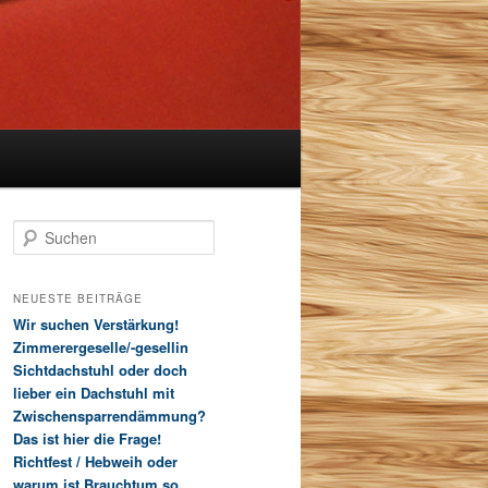
S
u
c
h
NEUESTE BEITRÄGE
e
Wir suchen Verstärkung!
n
Zimmerergeselle/-gesellin
Sichtdachstuhl oder doch
lieber ein Dachstuhl mit
Zwischensparrendämmung?
Das ist hier die Frage!
Richtfest / Hebweih oder
warum ist Brauchtum so