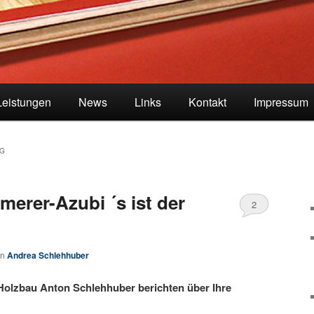
Leistungen
News
Links
Kontakt
Impressum
NG
merer-Azubi ´s ist der
2
on
Andrea Schlehhuber
Holzbau Anton Schlehhuber berichten über Ihre