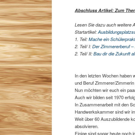
Abschluss Artikel: Zum The
Lesen Sie dazu auch weitere Ar
Startartikel:
Ausbildungsplatzs
1. Teil:
Mache ein Schülerprakt
2. Teil/ I:
Der Zimmererberuf – h
2. Teil/ II:
Bau dir die Zukunft 
In den letzten Wochen haben w
und Beruf Zimmerer/Zimmerin i
Nun möchten wir euch ein paar
Auch wir bilden seit 1970 er
In Zusammenarbeit mit den Sc
Handwerkskammer sind wir imm
Weit über 60 Auszubildende ko
absolvieren.
Einige sind sogar heute noch 