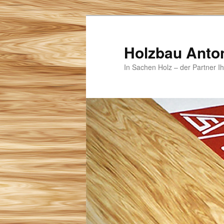
Zum
Zum
primären
sekundären
Inhalt
Inhalt
Holzbau Anto
springen
springen
In Sachen Holz – der Partner I