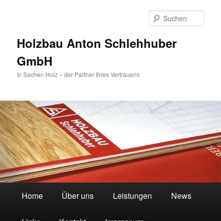
Zum
Zum
primären
sekundären
Such
Inhalt
Inhalt
springen
springen
Holzbau Anton Schlehhuber
GmbH
In Sachen Holz – der Partner Ihres Vertrauens
Hauptmenü
Home
Über uns
Leistungen
News