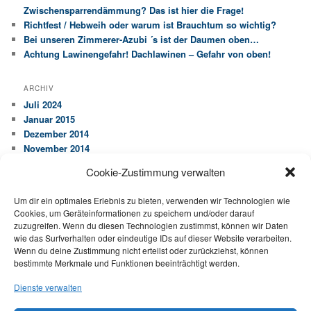
Zwischensparrendämmung? Das ist hier die Frage!
Richtfest / Hebweih oder warum ist Brauchtum so wichtig?
Bei unseren Zimmerer-Azubi ´s ist der Daumen oben…
Achtung Lawinengefahr! Dachlawinen – Gefahr von oben!
ARCHIV
Juli 2024
Januar 2015
Dezember 2014
November 2014
Cookie-Zustimmung verwalten
KATEGORIEN
Allgemein
Um dir ein optimales Erlebnis zu bieten, verwenden wir Technologien wie
Cookies, um Geräteinformationen zu speichern und/oder darauf
Ausbildung
zuzugreifen. Wenn du diesen Technologien zustimmst, können wir Daten
Dachfläche
wie das Surfverhalten oder eindeutige IDs auf dieser Website verarbeiten.
Dachstuhl
Wenn du deine Zustimmung nicht erteilst oder zurückziehst, können
Ideen
bestimmte Merkmale und Funktionen beeinträchtigt werden.
Wartung
Dienste verwalten