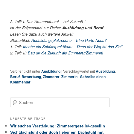
2. Teil/ I: Der Zimmererberuf – hat Zukunft !
ist der Folgeartikel zur Reihe:
Ausbildung und Beruf
Lesen Sie dazu auch weitere Artikel:
Startartikel:
Ausbildungsplatzsuche – Eine Harte Nuss?
1. Teil:
Mache ein Schülerpraktikum – Denn der Weg ist das Ziel!
2. Teil/ II:
Bau dir die Zukunft als Zimmerer/Zimmerin!
Veröffentlicht unter
Ausbildung
|
Verschlagwortet mit
Ausbildung
,
Beruf
,
Bewerbung
,
Zimmerer
,
Zimmerin
|
Schreibe einen
Kommentar
S
u
c
h
NEUESTE BEITRÄGE
e
Wir suchen Verstärkung! Zimmerergeselle/-gesellin
n
Sichtdachstuhl oder doch lieber ein Dachstuhl mit