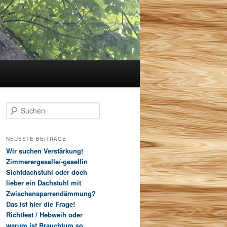
S
u
c
h
NEUESTE BEITRÄGE
e
Wir suchen Verstärkung!
n
Zimmerergeselle/-gesellin
Sichtdachstuhl oder doch
lieber ein Dachstuhl mit
Zwischensparrendämmung?
Das ist hier die Frage!
Richtfest / Hebweih oder
warum ist Brauchtum so