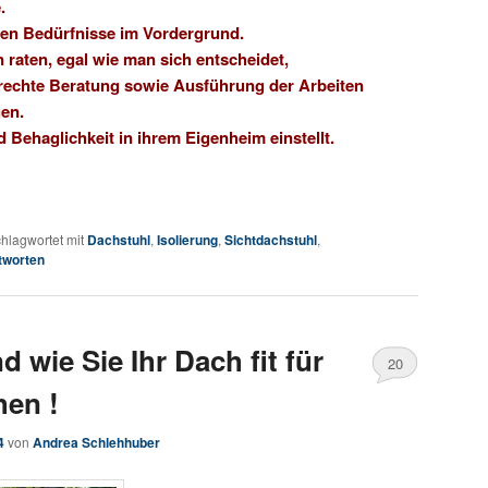
.
hen Bedürfnisse im Vordergrund.
aten, egal wie man sich entscheidet,
gerechte Beratung sowie Ausführung der Arbeiten
en.
Behaglichkeit in ihrem Eigenheim einstellt.
hlagwortet mit
Dachstuhl
,
Isolierung
,
Sichtdachstuhl
,
worten
wie Sie Ihr Dach fit für
20
hen !
4
von
Andrea Schlehhuber