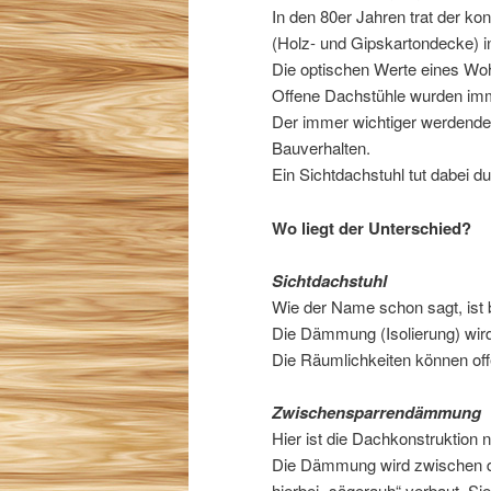
In den 80er Jahren trat der k
(Holz- und Gipskartondecke) i
Die optischen Werte eines 
Offene Dachstühle wurden imm
Der immer wichtiger werdende 
Bauverhalten.
Ein Sichtdachstuhl tut dabei 
Wo liegt der Unterschied?
Sichtdachstuhl
Wie der Name schon sagt, ist 
Die Dämmung (Isolierung) wir
Die Räumlichkeiten können off
Zwischensparrendämmung
Hier ist die Dachkonstruktion n
Die Dämmung wird zwischen de
hierbei „sägerauh“ verbaut. Si