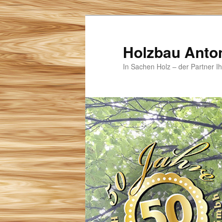
Zum
Zum
primären
sekundären
Inhalt
Inhalt
Holzbau Anto
springen
springen
In Sachen Holz – der Partner I