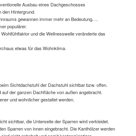
onventionelle Ausbau eines Dachgeschosses
n den Hintergrund.
Wohnraums gewannen immer mehr an Bedeutung….
er populärer.
Wohlfühlfaktor und die Wellnesswelle veränderte das
durchaus etwas für das Wohnklima.
beim Sichtdachstuhl der Dachstuhl sichtbar bzw. offen.
d auf der ganzen Dachfläche von außen angebracht.
ener und wohnlicher gestaltet werden.
icht sichtbar, die Unterseite der Sparren wird verkleidet.
n Sparren von innen eingebracht. Die Kanthölzer werden
e sind nicht gehobelt und somit kostengünstiger.