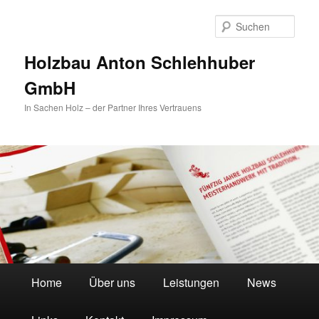
Zum
Zum
primären
sekundären
Such
Inhalt
Inhalt
springen
springen
Holzbau Anton Schlehhuber
GmbH
In Sachen Holz – der Partner Ihres Vertrauens
Hauptmenü
Home
Über uns
Leistungen
News