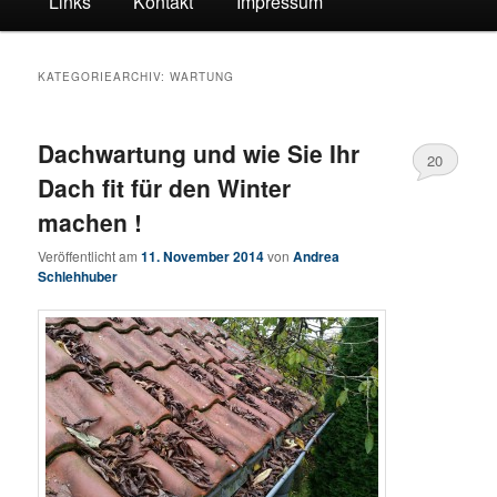
Links
Kontakt
Impressum
KATEGORIEARCHIV:
WARTUNG
Dachwartung und wie Sie Ihr
20
Dach fit für den Winter
machen !
Veröffentlicht am
11. November 2014
von
Andrea
Schlehhuber