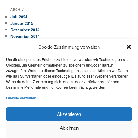
ARCHIV
Juli 2024
Januar 2015
Dezember 2014
November 2014
Cookie-Zustimmung verwalten
KATEGORIEN
Allgemein
Um dir ein optimales Erlebnis zu bieten, verwenden wir Technologien wie
Cookies, um Geräteinformationen zu speichern und/oder darauf
Ausbildung
zuzugreifen. Wenn du diesen Technologien zustimmst, können wir Daten
Dachfläche
wie das Surfverhalten oder eindeutige IDs auf dieser Website verarbeiten.
Dachstuhl
Wenn du deine Zustimmung nicht erteilst oder zurückziehst, können
Ideen
bestimmte Merkmale und Funktionen beeinträchtigt werden.
Wartung
Dienste verwalten
Impressum
|
Datenschutz
Akzeptieren
Ablehnen