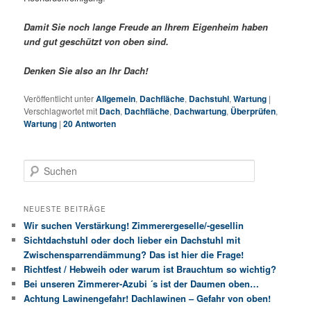
Damit Sie noch lange Freude an Ihrem Eigenheim haben
und gut geschützt von oben sind.
Denken Sie also an Ihr Dach!
Veröffentlicht unter
Allgemein
,
Dachfläche
,
Dachstuhl
,
Wartung
|
Verschlagwortet mit
Dach
,
Dachfläche
,
Dachwartung
,
Überprüfen
,
Wartung
|
20
Antworten
S
u
c
h
NEUESTE BEITRÄGE
e
Wir suchen Verstärkung! Zimmerergeselle/-gesellin
n
Sichtdachstuhl oder doch lieber ein Dachstuhl mit
Zwischensparrendämmung? Das ist hier die Frage!
Richtfest / Hebweih oder warum ist Brauchtum so wichtig?
Bei unseren Zimmerer-Azubi ´s ist der Daumen oben…
Achtung Lawinengefahr! Dachlawinen – Gefahr von oben!