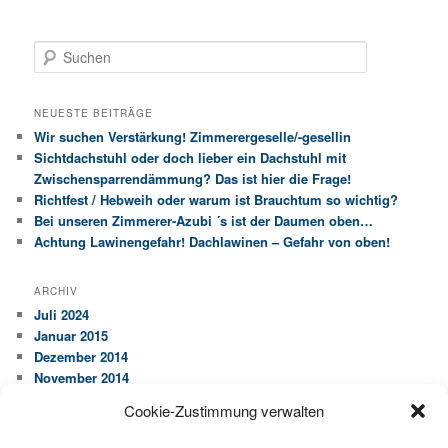
S
u
c
h
NEUESTE BEITRÄGE
e
Wir suchen Verstärkung! Zimmerergeselle/-gesellin
n
Sichtdachstuhl oder doch lieber ein Dachstuhl mit
Zwischensparrendämmung? Das ist hier die Frage!
Richtfest / Hebweih oder warum ist Brauchtum so wichtig?
Bei unseren Zimmerer-Azubi ´s ist der Daumen oben…
Achtung Lawinengefahr! Dachlawinen – Gefahr von oben!
ARCHIV
Juli 2024
Januar 2015
Dezember 2014
November 2014
Cookie-Zustimmung verwalten
KATEGORIEN