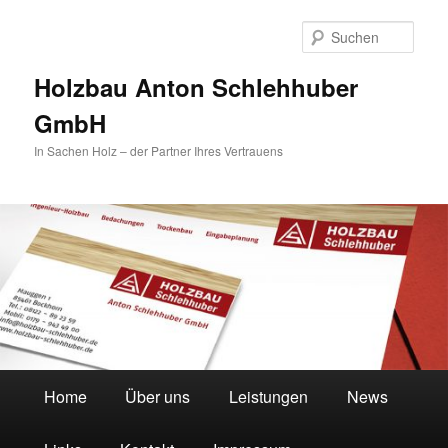
Zum
Zum
primären
sekundären
Such
Inhalt
Inhalt
springen
springen
Holzbau Anton Schlehhuber
GmbH
In Sachen Holz – der Partner Ihres Vertrauens
Hauptmenü
Home
Über uns
Leistungen
News