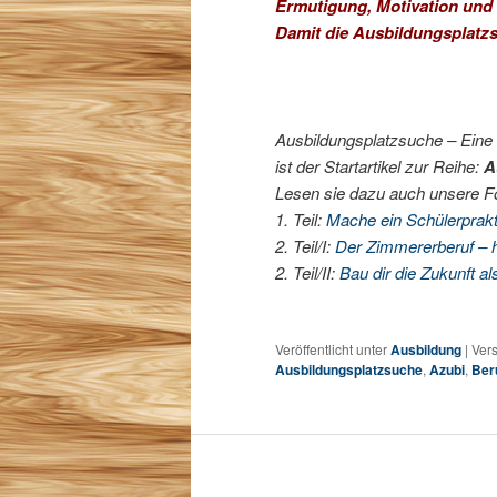
Ermutigung, Motivation und H
Damit die Ausbildungsplatzs
Ausbildungsplatzsuche – Eine
ist der Startartikel zur Reihe:
A
Lesen sie dazu auch unsere Fol
1. Teil:
Mache ein Schülerprakt
2. Teil/I:
Der Zimmererberuf – h
2. Teil/II:
Bau dir die Zukunft a
Veröffentlicht unter
Ausbildung
|
Vers
Ausbildungsplatzsuche
,
Azubi
,
Ber