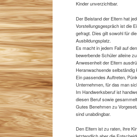
Kinder unverzichtbar.
Der Beistand der Eltern hat j
Vorstellungsgespräch ist die 
gefragt. Dies gilt sowohl für 
Ausbildungsplatz.
Es macht in jedem Fall auf den
bewerbende Schüler alleine zu
Anwesenheit der Eltern ausdrü
Heranwachsende selbständig k
Ein passendes Auftreten, Pünk
Unternehmen, für das man sich 
Im Handwerksberuf ist handwe
diesen Beruf sowie gesammelte
Gutes Benehmen zu Vorgesetzt
sind unabdingbar.
Den Eltern ist zu raten, ihre K
letztendlich aber die Entsche