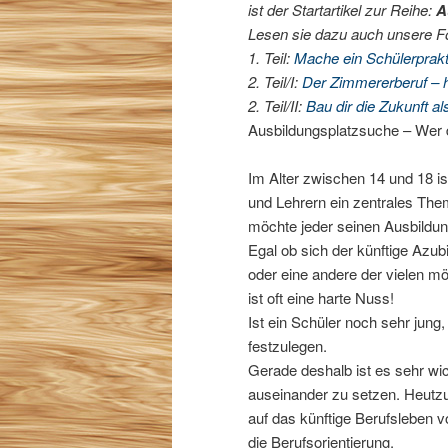
ist der Startartikel zur Reihe:
A
Lesen sie dazu auch unsere Fol
1. Teil:
Mache ein Schülerprakt
2. Teil/I:
Der Zimmererberuf – h
2. Teil/II:
Bau dir die Zukunft a
Ausbildungsplatzsuche – Wer d
Im Alter zwischen 14 und 18 i
und Lehrern ein zentrales The
möchte jeder seinen Ausbildun
Egal ob sich der künftige Azu
oder eine andere der vielen mö
ist oft eine harte Nuss!
Ist ein Schüler noch sehr jung,
festzulegen.
Gerade deshalb ist es sehr wich
auseinander zu setzen. Heutzu
auf das künftige Berufsleben vo
die Berufsorientierung.