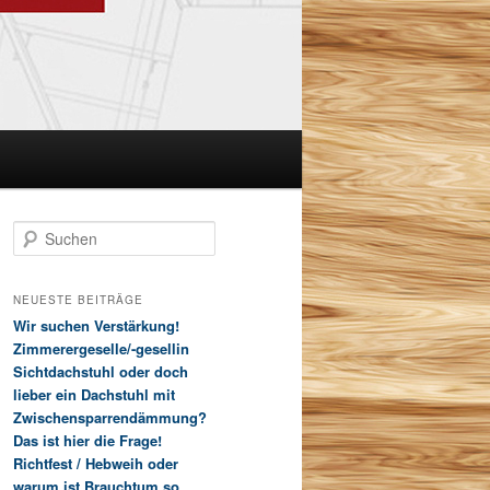
S
u
c
h
NEUESTE BEITRÄGE
e
Wir suchen Verstärkung!
n
Zimmerergeselle/-gesellin
Sichtdachstuhl oder doch
lieber ein Dachstuhl mit
Zwischensparrendämmung?
Das ist hier die Frage!
Richtfest / Hebweih oder
warum ist Brauchtum so