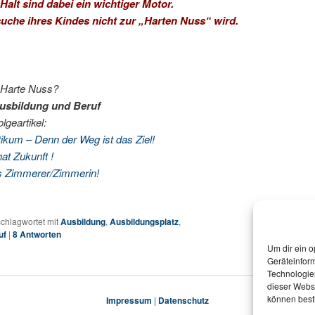
alt sind dabei ein wichtiger Motor.
uche ihres Kindes nicht zur „Harten Nuss“ wird.
 Harte Nuss?
usbildung und Beruf
geartikel:
ikum – Denn der Weg ist das Ziel!
at Zukunft !
ls Zimmerer/Zimmerin!
chlagwortet mit
Ausbildung
,
Ausbildungsplatz
,
uf
|
8
Antworten
Um dir ein o
Geräteinfor
Technologien
dieser Websi
können best
Impressum
|
Datenschutz