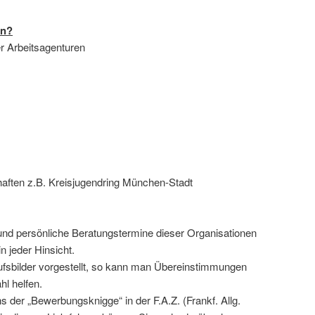
en?
er Arbeitsagenturen
aften z.B. Kreisjugendring München-Stadt
nd persönliche Beratungstermine dieser Organisationen
n jeder Hinsicht.
rufsbilder vorgestellt, so kann man Übereinstimmungen
hl helfen.
er „Bewerbungsknigge“ in der F.A.Z. (Frankf. Allg.