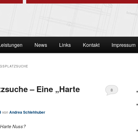
Leistungen
News
Links
Kontakt
Impressum
NGSPLATZSUCHE
zsuche – Eine „Harte
8
4
von
Andrea Schlehhuber
 Harte Nuss?