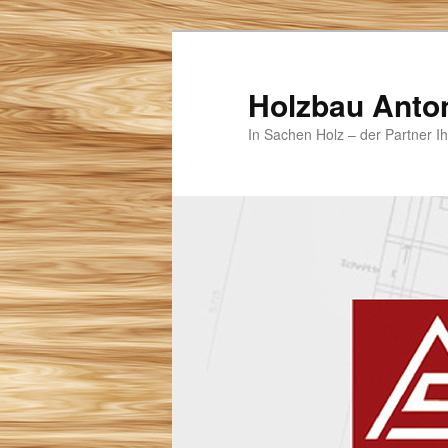
Zum
Zum
primären
sekundären
Inhalt
Inhalt
Holzbau Anto
springen
springen
In Sachen Holz – der Partner I