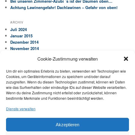
Bei unseren Zimmerer-Azubi ´s ist der Daumen oben…
Achtung Lawinengefahr! Dachlawinen – Gefahr von oben!
ARCHIV
Juli 2024
Januar 2015
Dezember 2014
November 2014
Cookie-Zustimmung verwalten
KATEGORIEN
Allgemein
Um dir ein optimales Erlebnis zu bieten, verwenden wir Technologien wie
Cookies, um Geräteinformationen zu speichern und/oder darauf
Ausbildung
zuzugreifen. Wenn du diesen Technologien zustimmst, können wir Daten
Dachfläche
wie das Surfverhalten oder eindeutige IDs auf dieser Website verarbeiten.
Dachstuhl
Wenn du deine Zustimmung nicht erteilst oder zurückziehst, können
Ideen
bestimmte Merkmale und Funktionen beeinträchtigt werden.
Wartung
Dienste verwalten
Impressum
|
Datenschutz
Akzeptieren