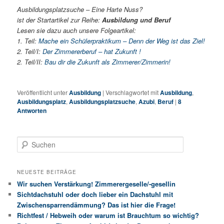
Ausbildungsplatzsuche – Eine Harte Nuss?
ist der Startartikel zur Reihe:
Ausbildung und Beruf
Lesen sie dazu auch unsere Folgeartikel:
1. Teil:
Mache ein Schülerpraktikum – Denn der Weg ist das Ziel!
2. Teil/I:
Der Zimmererberuf – hat Zukunft !
2. Teil/II:
Bau dir die Zukunft als Zimmerer/Zimmerin!
Veröffentlicht unter
Ausbildung
|
Verschlagwortet mit
Ausbildung
,
Ausbildungsplatz
,
Ausbildungsplatzsuche
,
Azubi
,
Beruf
|
8
Antworten
S
u
c
h
NEUESTE BEITRÄGE
e
Wir suchen Verstärkung! Zimmerergeselle/-gesellin
n
Sichtdachstuhl oder doch lieber ein Dachstuhl mit
Zwischensparrendämmung? Das ist hier die Frage!
Richtfest / Hebweih oder warum ist Brauchtum so wichtig?