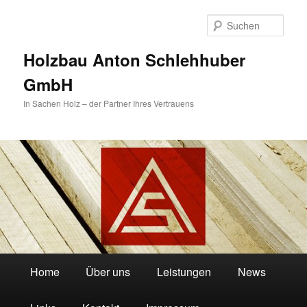
Zum
Zum
primären
sekundären
Such
Inhalt
Inhalt
springen
springen
Holzbau Anton Schlehhuber
GmbH
In Sachen Holz – der Partner Ihres Vertrauens
Hauptmenü
Home
Über uns
Leistungen
News